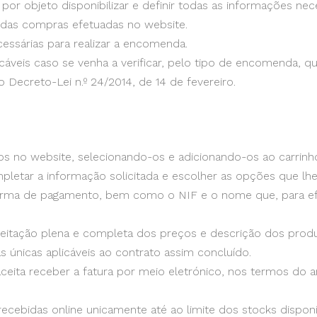
or objeto disponibilizar e definir todas as informações nec
das compras efetuadas no website.
essárias para realizar a encomenda.
cáveis caso se venha a verificar, pelo tipo de encomenda, qu
o Decreto-Lei n.º 24/2014, de 14 de fevereiro.
s no website, selecionando-os e adicionando-os ao carrin
pletar a informação solicitada e escolher as opções que lhe
orma de pagamento, bem como o NIF e o nome que, para efe
ceitação plena e completa dos preços e descrição dos prod
 únicas aplicáveis ao contrato assim concluído.
eita receber a fatura por meio eletrónico, nos termos do art,
ebidas online unicamente até ao limite dos stocks disponív