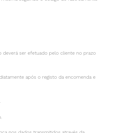
o deverá ser efetuado pelo cliente no prazo
ediatamente após o registo da encomenda e
.
.
nça nos dados transmitidos através da