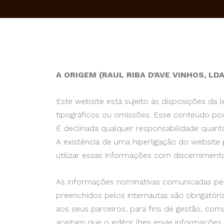
A ORIGEM (RAUL RIBA D’AVE VINHOS, LD
Este website está sujeito às disposições da 
tipográficos ou omissões. Esse conteúdo pod
É declinada qualquer responsabilidade quanto
A existência de uma hiperligação do website
utilizar essas informações com discernimento 
As informações nominativas comunicadas pelo
preenchidos pelos internautas são obrigatór
aos seus parceiros, para fins de gestão, co
aceitam que o editor lhes envie informações 