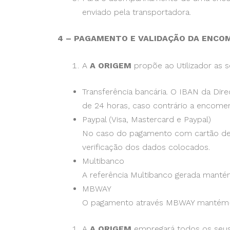
enviado pela transportadora.
4 – PAGAMENTO E VALIDAÇÃO DA ENCO
A
A ORIGEM
propõe ao Utilizador as
Transferência bancária. O IBAN da Dir
de 24 horas, caso contrário a encome
Paypal (Visa, Mastercard e Paypal)
No caso do pagamento com cartão de c
verificação dos dados colocados.
Multibanco
A referência Multibanco gerada mantém
MBWAY
O pagamento através MBWAY mantém-se
A
A ORIGEM
empregará todos os seus 