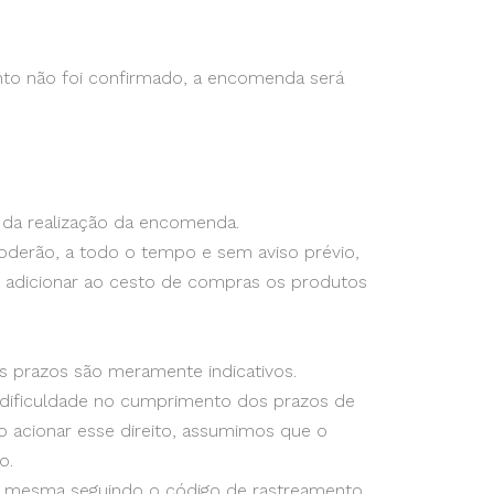
to não foi confirmado, a encomenda será
 da realização da encomenda.
oderão, a todo o tempo e sem aviso prévio,
e adicionar ao cesto de compras os produtos
s prazos são meramente indicativos.
 dificuldade no cumprimento dos prazos de
ão acionar esse direito, assumimos que o
o.
a mesma seguindo o código de rastreamento