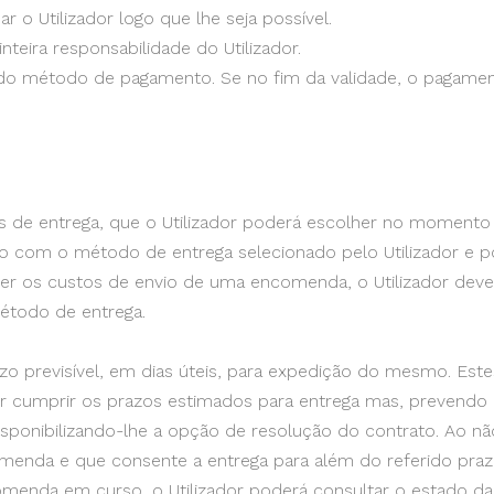
o Utilizador logo que lhe seja possível.
teira responsabilidade do Utilizador.
o método de pagamento. Se no fim da validade, o pagamen
os de entrega, que o Utilizador poderá escolher no momento
o com o método de entrega selecionado pelo Utilizador e p
ber os custos de envio de uma encomenda, o Utilizador dev
étodo de entrega.
o previsível, em dias úteis, para expedição do mesmo. Este
r cumprir os prazos estimados para entrega mas, prevendo
 disponibilizando-lhe a opção de resolução do contrato. Ao n
omenda e que consente a entrega para além do referido praz
nda em curso, o Utilizador poderá consultar o estado d