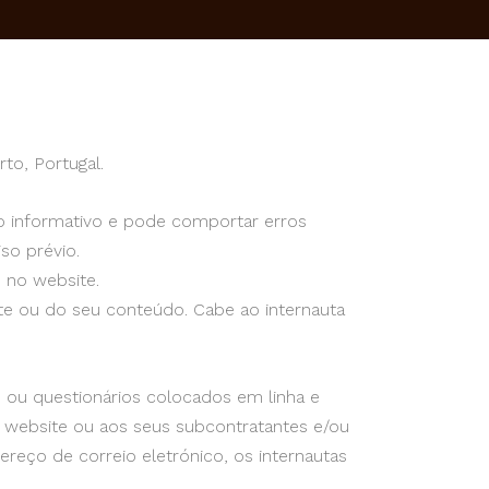
to, Portugal.
ulo informativo e pode comportar erros
so prévio.
s no website.
ite ou do seu conteúdo. Cabe ao internauta
 ou questionários colocados em linha e
o website ou aos seus subcontratantes e/ou
reço de correio eletrónico, os internautas