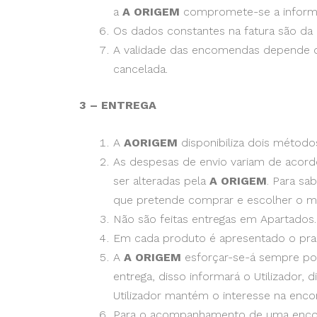
a
A ORIGEM
compromete-se a informar 
Os dados constantes na fatura são da in
A validade das encomendas depende d
cancelada.
3 – ENTREGA
A
AORIGEM
disponibiliza dois métod
As despesas de envio variam de acord
ser alteradas pela
A ORIGEM
. Para sa
que pretende comprar e escolher o m
Não são feitas entregas em Apartados.
Em cada produto é apresentado o praz
A
A ORIGEM
esforçar-se-á sempre po
entrega, disso informará o Utilizador,
Utilizador mantém o interesse na enc
Para o acompanhamento de uma encome