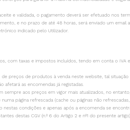
eite e validada, o pagamento deverá ser efetuado nos termo
ento, e no prazo de até 48 horas, será enviado um email a
rónico indicado pelo Utilizador.
s, com taxas e impostos incluídos, tendo em conta o IVA 
s de preços de produtos à venda neste website, tal situação
ão afetará as encomendas já registadas.
sempre aos preços em vigor mais atualizados, no entanto,
te numa página refrescada (cache ou páginas não refrescada
tido nestas condições e apenas após a encomenda se encont
tes destas CGV (n.º 6 do Artigo 2 e nº1 do presente artigo)