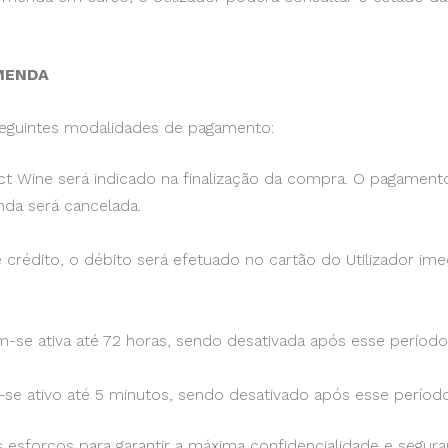
MENDA
 seguintes modalidades de pagamento:
ect Wine será indicado na finalização da compra. O pagament
nda será cancelada.
rédito, o débito será efetuado no cartão do Utilizador im
-se ativa até 72 horas, sendo desativada após esse período
 ativo até 5 minutos, sendo desativado após esse período
esforços para garantir a máxima confidencialidade e segura