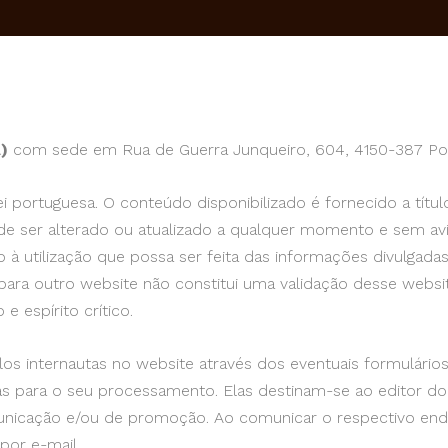
A)
com sede em Rua de Guerra Junqueiro, 604, 4150-387 Por
lei portuguesa. O conteúdo disponibilizado é fornecido a tít
e ser alterado ou atualizado a qualquer momento e sem avi
 à utilização que possa ser feita das informações divulgada
 para outro website não constitui uma validação desse webs
e espírito crítico.
s internautas no website através dos eventuais formulários
ias para o seu processamento. Elas destinam-se ao editor d
municação e/ou de promoção. Ao comunicar o respectivo ende
por e-mail.