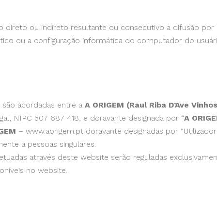
 direto ou indireto resultante ou consecutivo à difusão por
mático ou a configuração informática do computador do usuári
) são acordadas entre a
A ORIGEM (Raul Riba D’Ave Vinhos
gal, NIPC 507 687 418, e doravante designada por “
A ORIG
IGEM
– www.aorigem.pt doravante designadas por “Utilizador”
ente a pessoas singulares.
tuadas através deste website serão reguladas exclusivame
níveis no website.